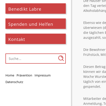
Die Häuser si
den Tag verte
Benedikt Labre
Alkoholabhäng
Ebenso wie de
Spenden und Helfen
überwiesen (d
die täglichen
ausgezahlt, s
Kontakt
Die Bewohner 
Frühstück, Mi
Diesen Betrag
können wir da
Home
Prävention
Impressum
Woche Wurstwa
täglich von e
Datenschutz
gespendet.
Mitarbeiter d
Anmeldung, Te