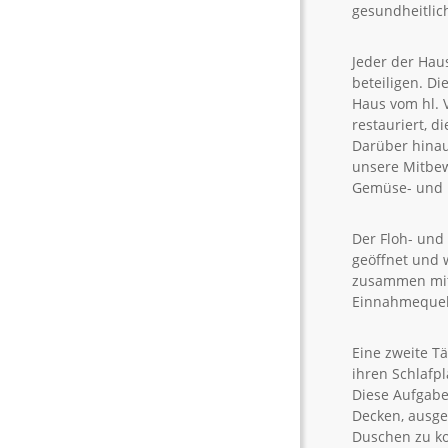
gesundheitlic
Jeder der Hau
beteiligen. D
Haus vom hl. 
restauriert, 
Darüber hinau
unsere Mitbew
Gemüse- und B
Der Floh- und
geöffnet und 
zusammen mit 
Einnahmequell
Eine zweite T
ihren Schlafp
Diese Aufgabe
Decken, ausge
Duschen zu ko