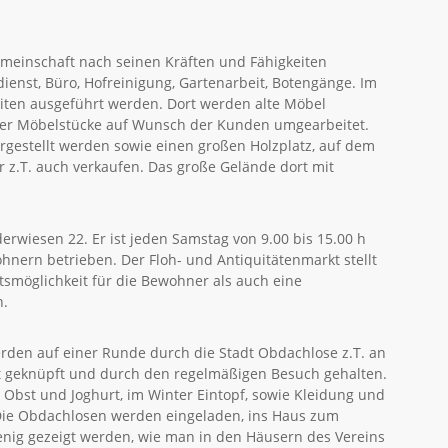
meinschaft nach seinen Kräften und Fähigkeiten
ienst, Büro, Hofreinigung, Gartenarbeit, Botengänge. Im
beiten ausgeführt werden. Dort werden alte Möbel
oder Möbelstücke auf Wunsch der Kunden umgearbeitet.
ergestellt werden sowie einen großen Holzplatz, auf dem
z.T. auch verkaufen. Das große Gelände dort mit
erwiesen 22. Er ist jeden Samstag von 9.00 bis 15.00 h
ern betrieben. Der Floh- und Antiquitätenmarkt stellt
smöglichkeit für die Bewohner als auch eine
n.
erden auf einer Runde durch die Stadt Obdachlose z.T. an
kt geknüpft und durch den regelmäßigen Besuch gehalten.
Obst und Joghurt, im Winter Eintopf, sowie Kleidung und
 Die Obdachlosen werden eingeladen, ins Haus zum
nig gezeigt werden, wie man in den Häusern des Vereins