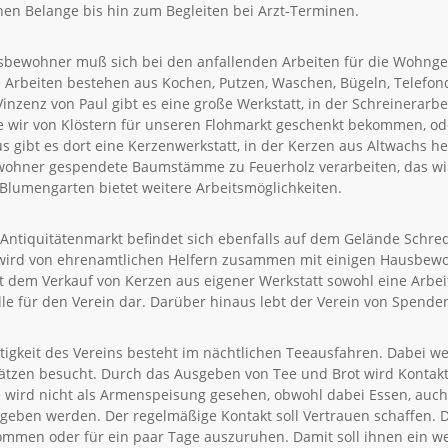
hen Belange bis hin zum Begleiten bei Arzt-Terminen.
sbewohner muß sich bei den anfallenden Arbeiten für die Wohnge
ie Arbeiten bestehen aus Kochen, Putzen, Waschen, Bügeln, Telefond
Vinzenz von Paul gibt es eine große Werkstatt, in der Schreinerar
die wir von Klöstern für unseren Flohmarkt geschenkt bekommen, 
s gibt es dort eine Kerzenwerkstatt, in der Kerzen aus Altwachs h
ohner gespendete Baumstämme zu Feuerholz verarbeiten, das wir 
lumengarten bietet weitere Arbeitsmöglichkeiten.
 Antiquitätenmarkt befindet sich ebenfalls auf dem Gelände Schred
wird von ehrenamtlichen Helfern zusammen mit einigen Hausbewohn
dem Verkauf von Kerzen aus eigener Werkstatt sowohl eine Arbeit
e für den Verein dar. Darüber hinaus lebt der Verein von Spende
ätigkeit des Vereins besteht im nächtlichen Teeausfahren. Dabei w
lätzen besucht. Durch das Ausgeben von Tee und Brot wird Konta
 wird nicht als Armenspeisung gesehen, obwohl dabei Essen, auch 
geben werden. Der regelmäßige Kontakt soll Vertrauen schaffen.
mmen oder für ein paar Tage auszuruhen. Damit soll ihnen ein we