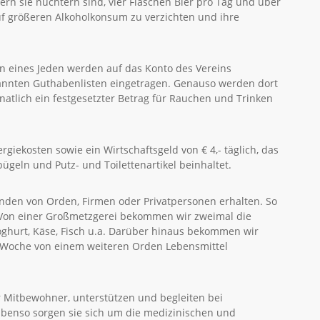
ern sie nüchtern sind, vier Flaschen Bier pro Tag und über
auf größeren Alkoholkonsum zu verzichten und ihre
n eines Jeden werden auf das Konto des Vereins
nannten Guthabenlisten eingetragen. Genauso werden dort
natlich ein festgesetzter Betrag für Rauchen und Trinken
iekosten sowie ein Wirtschaftsgeld von € 4,- täglich, das
geln und Putz- und Toilettenartikel beinhaltet.
enden von Orden, Firmen oder Privatpersonen erhalten. So
. Von einer Großmetzgerei bekommen wir zweimal die
ghurt, Käse, Fisch u.a. Darüber hinaus bekommen wir
o Woche von einem weiteren Orden Lebensmittel
 Mitbewohner, unterstützen und begleiten bei
Ebenso sorgen sie sich um die medizinischen und