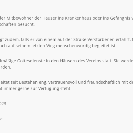
er Mitbewohner der Häuser ins Krankenhaus oder ins Gefängnis w
chaften besucht.
gt zudem, falls er von einem auf der Straße Verstorbenen erfährt, 
uch auf seinem letzten Weg menschenwürdig begleitet ist.
lmäßige Gottesdienste in den Häusern des Vereins statt. Sie werden
erden.
beitet seit Bestehen eng, vertrauensvoll und freundschaftlich mi
at immer gerne zur Verfügung steht.
023
ke