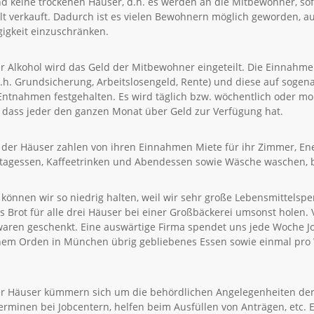
nd keine trockenen Häuser, d.h. es werden an die Mitbewohner, sof
ilt verkauft. Dadurch ist es vielen Bewohnern möglich geworden, 
igkeit einzuschränken.
r Alkohol wird das Geld der Mitbewohner eingeteilt. Die Einnahme
.h. Grundsicherung, Arbeitslosengeld, Rente) und diese auf soge
 Entnahmen festgehalten. Es wird täglich bzw. wöchentlich oder mo
o dass jeder den ganzen Monat über Geld zur Verfügung hat.
der Häuser zahlen von ihren Einnahmen Miete für ihr Zimmer, Energ
ttagessen, Kaffeetrinken und Abendessen sowie Wäsche waschen, bü
 können wir so niedrig halten, weil wir sehr große Lebensmittelsp
s Brot für alle drei Häuser bei einer Großbäckerei umsonst holen
ren geschenkt. Eine auswärtige Firma spendet uns jede Woche Jo
inem Orden in München übrig gebliebenes Essen sowie einmal pr
er Häuser kümmern sich um die behördlichen Angelegenheiten der
rminen bei Jobcentern, helfen beim Ausfüllen von Anträgen, etc. 