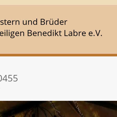
stern und Brüder
iligen Benedikt Labre e.V.
0455
3