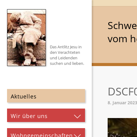
Schwe
vom he
Das Antlitz Jesu in
den Verachteten
und Leidenden
suchen und lieben.
DSCF
Aktuelles
8. Januar 202
Wir über uns
Wohngemeinschaften