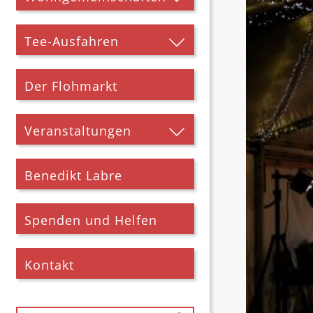
Tee-Ausfahren
Der Flohmarkt
Veranstaltungen
Benedikt Labre
Spenden und Helfen
Kontakt