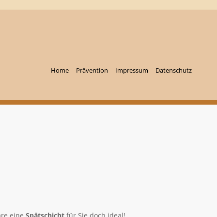
Home
Prävention
Impressum
Datenschutz
äre eine
Spätschicht
für Sie doch ideal!