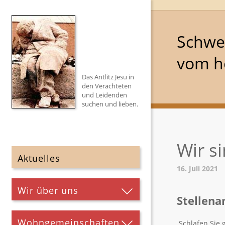
Schwe
vom he
Das Antlitz Jesu in
den Verachteten
und Leidenden
suchen und lieben.
Wir s
Aktuelles
16. Juli 2021
Wir über uns
Stellena
Wohngemeinschaften
Schlafen Sie 