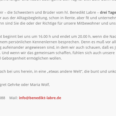
wir – die Schwestern und Brüder vom hl. Benedikt Labre –
drei Tag
aus der Alltagsbegleitung, schon in Rente, aber fit und unterneh
n sind Sie die oder der Richtige für unsere Mitbewohner und un
ht beginnt bei uns um 16.00 h und endet um 20.00 h, wenn die Na
einem persönlichen Kennenlernen besprechen. Denn es muß vor all
ig aufeinander angewiesen sind, in dem wir auch schauen, daß es Je
t. Und wenn wir das gemeinsam schaffen, fühlen sich auch unser
d Geborgenheit ermöglichen wollen.
ch bei uns herein, in eine „etwas andere Welt“, die bunt und unkon
gret Gehrke oder Maria Wolf,
2088 Mail:
info@benedikt-labre.de