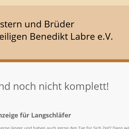
stern und Brüder
iligen Benedikt Labre e.V.
ind noch nicht komplett!
nzeige für Langschläfer
gerne länger und haben auch gerne den Tag für Sich Zeit? Dann w